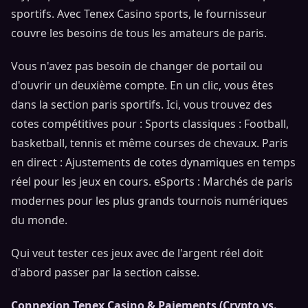
sportifs. Avec Tenex Casino sports, le fournisseur
couvre les besoins de tous les amateurs de paris.
Vous n'avez pas besoin de changer de portail ou
d'ouvrir un deuxième compte. En un clic, vous êtes
dans la section paris sportifs. Ici, vous trouvez des
cotes compétitives pour : Sports classiques : Football,
basketball, tennis et même courses de chevaux. Paris
en direct : Ajustements de cotes dynamiques en temps
réel pour les jeux en cours. eSports : Marchés de paris
modernes pour les plus grands tournois numériques
du monde.
Qui veut tester ces jeux avec de l'argent réel doit
d'abord passer par la section caisse.
Connexion Tenex Casino & Paiements (Crypto vs.