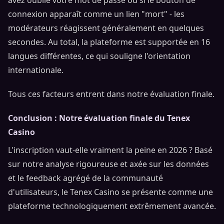
connexion apparaît comme un lien "mort" - les
modérateurs réagissent généralement en quelques
secondes. Au total, la plateforme est supportée en 16
langues différentes, ce qui souligne l'orientation
internationale.
Tous ces facteurs entrent dans notre évaluation finale.
Conclusion : Notre évaluation finale du Tenex
Casino
L'inscription vaut-elle vraiment la peine en 2026 ? Basé
sur notre analyse rigoureuse et axée sur les données
et le feedback agrégé de la communauté
d'utilisateurs, le Tenex Casino se présente comme une
plateforme technologiquement extrêmement avancée.