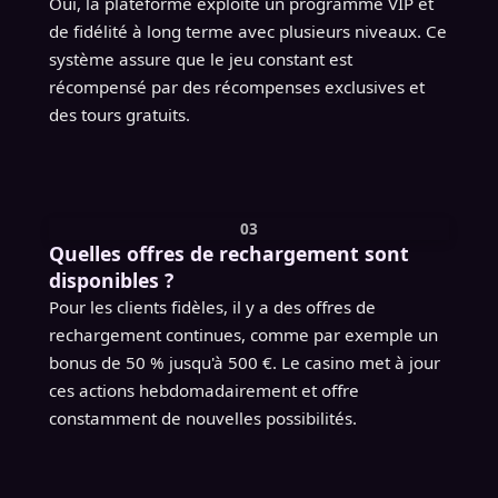
Oui, la plateforme exploite un programme VIP et
de fidélité à long terme avec plusieurs niveaux. Ce
système assure que le jeu constant est
récompensé par des récompenses exclusives et
des tours gratuits.
03
Quelles offres de rechargement sont
disponibles ?
Pour les clients fidèles, il y a des offres de
rechargement continues, comme par exemple un
bonus de 50 % jusqu'à 500 €. Le casino met à jour
ces actions hebdomadairement et offre
constamment de nouvelles possibilités.