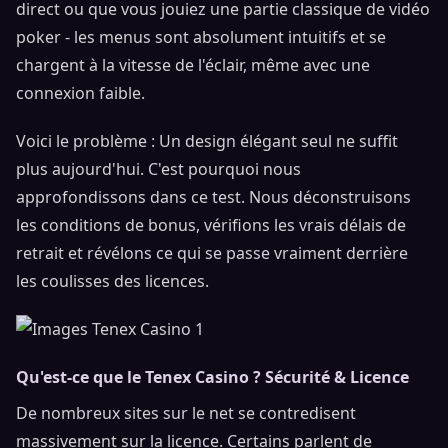
direct ou que vous jouiez une partie classique de vidéo
poker - les menus sont absolument intuitifs et se
chargent à la vitesse de l'éclair, même avec une
connexion faible.
Voici le problème : Un design élégant seul ne suffit
plus aujourd'hui. C'est pourquoi nous
approfondissons dans ce test. Nous déconstruisons
les conditions de bonus, vérifions les vrais délais de
retrait et révélons ce qui se passe vraiment derrière
les coulisses des licences.
Qu'est-ce que le Tenex Casino ? Sécurité & Licence
De nombreux sites sur le net se contredisent
massivement sur la licence. Certains parlent de