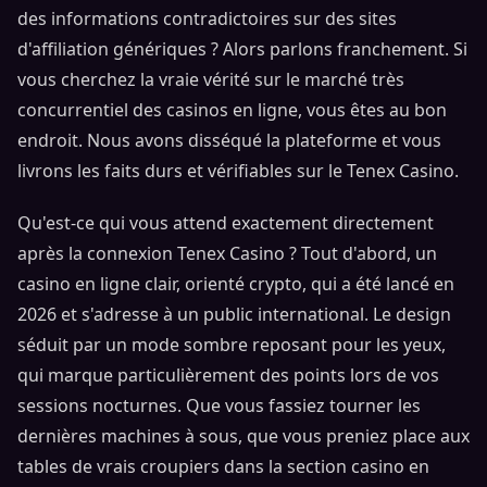
des informations contradictoires sur des sites
d'affiliation génériques ? Alors parlons franchement. Si
vous cherchez la vraie vérité sur le marché très
concurrentiel des casinos en ligne, vous êtes au bon
endroit. Nous avons disséqué la plateforme et vous
livrons les faits durs et vérifiables sur le Tenex Casino.
Qu'est-ce qui vous attend exactement directement
après la connexion Tenex Casino ? Tout d'abord, un
casino en ligne clair, orienté crypto, qui a été lancé en
2026 et s'adresse à un public international. Le design
séduit par un mode sombre reposant pour les yeux,
qui marque particulièrement des points lors de vos
sessions nocturnes. Que vous fassiez tourner les
dernières machines à sous, que vous preniez place aux
tables de vrais croupiers dans la section casino en