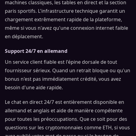
machines classiques, les tables en direct et la section
paris sportifs. L'infrastructure technique garantit un
chargement extrêmement rapide de la plateforme,
même si vous n'avez qu'une connexion internet faible
en déplacement.
Support 24/7 en allemand
Un service client fiable est l'épine dorsale de tout
fournisseur sérieux. Quand un retrait bloque ou qu'un
bonus n'est pas immédiatement crédité, vous avez
besoin d'une aide rapide.
Le chat en direct 24/7 est entièrement disponible en
allemand et anglais et aide de manière compétente
pour toutes les préoccupations. Que ce soit pour des
questions sur les cryptomonnaies comme ETH, si vous
avez oublié votre mot de passe ou si le bouton de